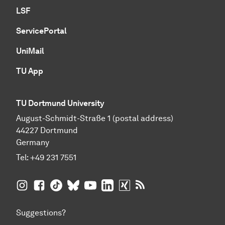
LSF
ServicePortal
UniMail
TU App
TU Dortmund University
August-Schmidt-Straße 1 (postal address)
44227 Dortmund
Germany
Tel:
+49 231 7551
TU Dortmund University on Instagram
TU Dortmund University on Facebook
TU Dortmund University on TikTok
TU Dortmund University on BlueSky
TU Dortmund University on YouTub
TU Dortmund University on Li
TU Dortmund University 
RSS Feeds of TU Dor
Suggestions?