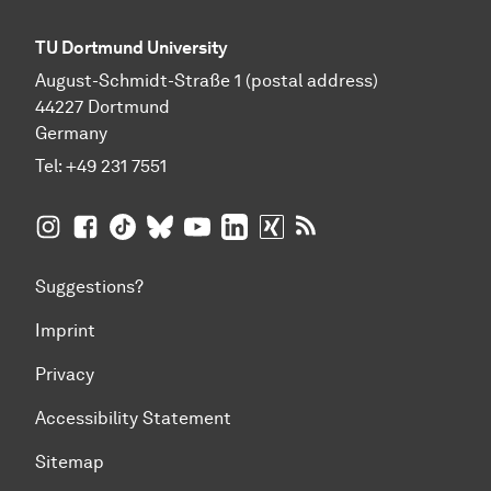
TU Dortmund University
August-Schmidt-Straße 1 (postal address)
44227 Dortmund
Germany
Tel:
+49 231 7551
TU Dortmund University on Instagram
TU Dortmund University on Facebook
TU Dortmund University on TikTok
TU Dortmund University on BlueSky
TU Dortmund University on YouTub
TU Dortmund University on Li
TU Dortmund University 
RSS Feeds of TU Dor
Suggestions?
Imprint
Privacy
Accessibility Statement
Sitemap