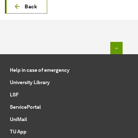
Back
To top o
Help in case of emergency
University Library
LSF
ServicePortal
UniMail
TU App