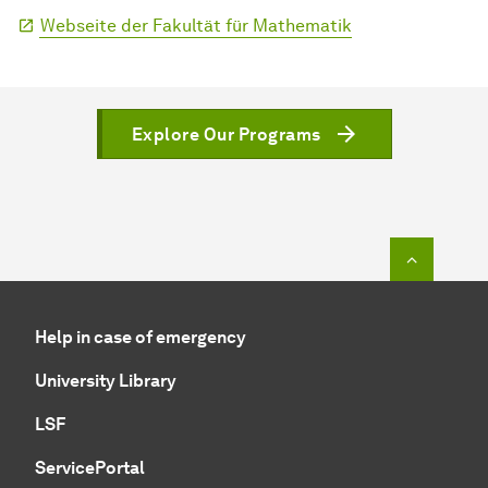
Webseite der Fakultät für Mathematik
Explore Our Programs
To top o
Help in case of emergency
University Library
LSF
ServicePortal