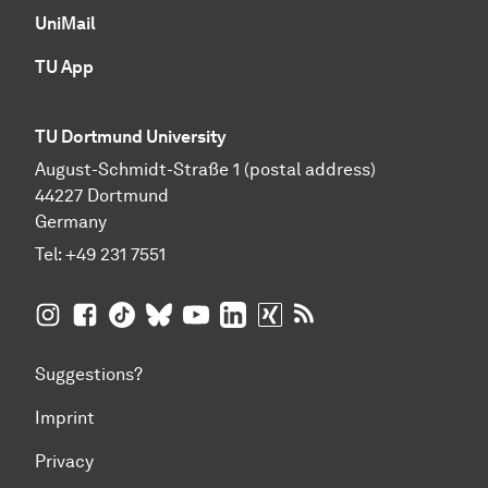
UniMail
TU App
TU Dortmund University
August-Schmidt-Straße 1 (postal address)
44227 Dortmund
Germany
Tel:
+49 231 7551
TU Dortmund University on Instagram
TU Dortmund University on Facebook
TU Dortmund University on TikTok
TU Dortmund University on BlueSky
TU Dortmund University on YouTub
TU Dortmund University on Li
TU Dortmund University 
RSS Feeds of TU Dor
Suggestions?
Imprint
Privacy