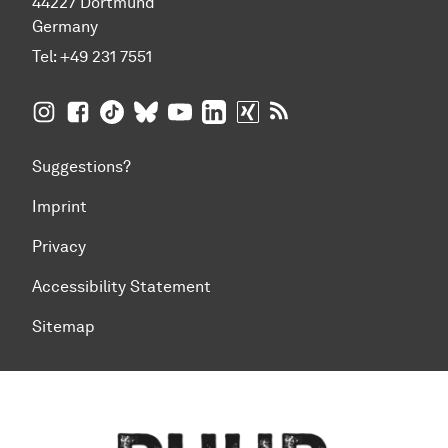
44227 Dortmund
Germany
Tel:
+49 231 7551
TU Dortmund University on Instagram
TU Dortmund University on Facebook
TU Dortmund University on TikTok
TU Dortmund University on BlueSky
TU Dortmund University on YouTub
TU Dortmund University on Li
TU Dortmund University 
RSS Feeds of TU Dor
Suggestions?
Imprint
Privacy
Accessibility Statement
Sitemap
To top of page