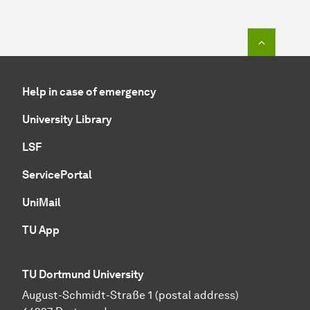
To top o
Help in case of emergency
University Library
LSF
ServicePortal
UniMail
TU App
TU Dortmund University
August-Schmidt-Straße 1 (postal address)