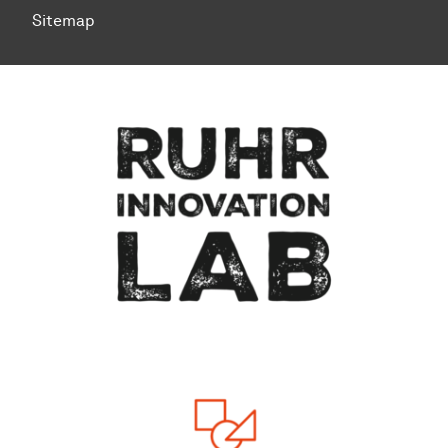
Sitemap
To top of page