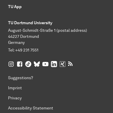
TU App
TU Dortmund University
August-Schmidt-Straße 1 (postal address)
44227 Dortmund
Germany
Tel:
+49 231 7551
TU Dortmund University on Instagram
TU Dortmund University on Facebook
TU Dortmund University on TikTok
TU Dortmund University on BlueSky
TU Dortmund University on YouTub
TU Dortmund University on Li
TU Dortmund University 
RSS Feeds of TU Dor
Suggestions?
Imprint
Privacy
Accessibility Statement