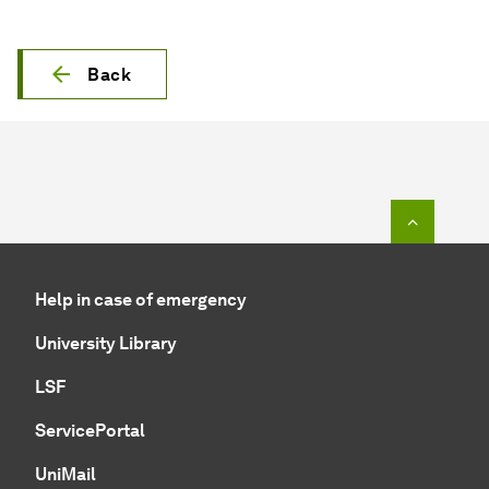
Back
To top o
Help in case of emergency
University Library
LSF
ServicePortal
UniMail