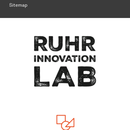
Sitemap
To top of page