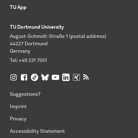
TU App
TU Dortmund University
August-Schmidt-Straße 1 (postal address)
44227 Dortmund
Germany
Tel:
+49 231 7551
TU Dortmund University on Instagram
TU Dortmund University on Facebook
TU Dortmund University on TikTok
TU Dortmund University on BlueSky
TU Dortmund University on YouTub
TU Dortmund University on Li
TU Dortmund University 
RSS Feeds of TU Dor
Suggestions?
Imprint
Privacy
Accessibility Statement