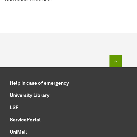
To top o
Help in case of emergency
University Library
LSF
ServicePortal
UniMail