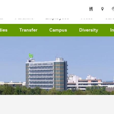
ts
Partners
Employees
Press
Car
dies
Transfer
Campus
Diversity
I
are here:
me