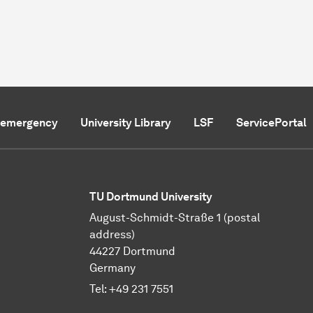
f emergency
University Library
LSF
ServicePortal
TU Dortmund University
August-Schmidt-Straße 1 (postal
address)
44227 Dortmund
Germany
Tel:
+49 231 7551