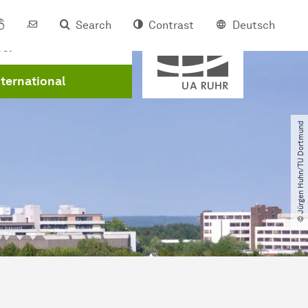
Search
Contrast
Deutsch
Member of
eer
nternational
© Jürgen Huhn​/​TU Dortmund