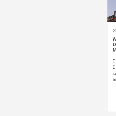
0
W
D
M
D
D
s
b