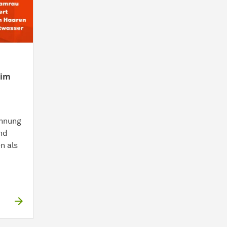
 im
chnung
nd
n als