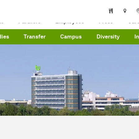
ts
Partners
Employees
Press
Car
dies
Transfer
Campus
Diversity
I
are here:
me