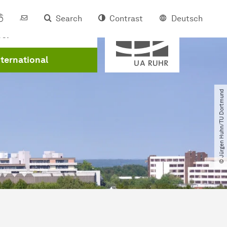
Search
Contrast
Deutsch
Member of
eer
nternational
© Jürgen Huhn​/​TU Dortmund