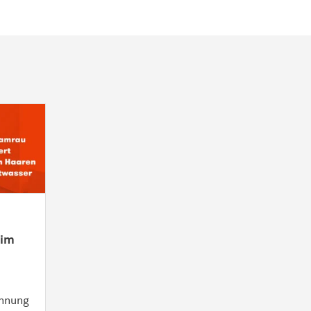
 im
chnung