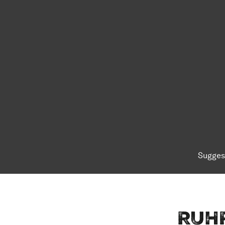
Sugges
To top of page