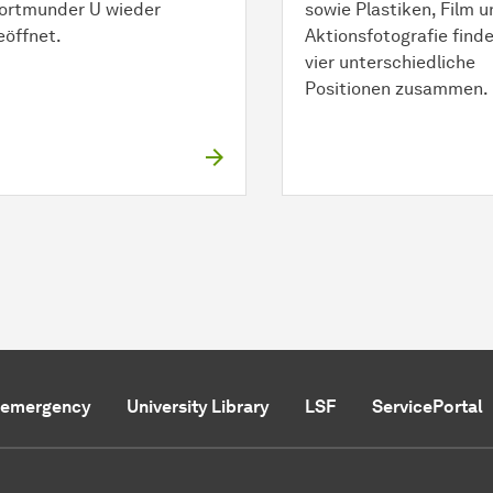
ortmunder U wieder
sowie Plastiken, Film u
eöffnet.
Aktionsfotografie finde
vier unterschiedliche
Positionen zusammen.
f emergency
University Library
LSF
ServicePortal