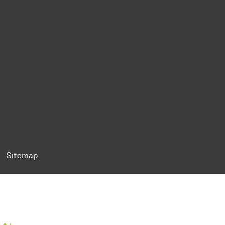
ok
Tok
n BlueSky
ty on YouTube
ersity on LinkedIn
 University on XING
Sitemap