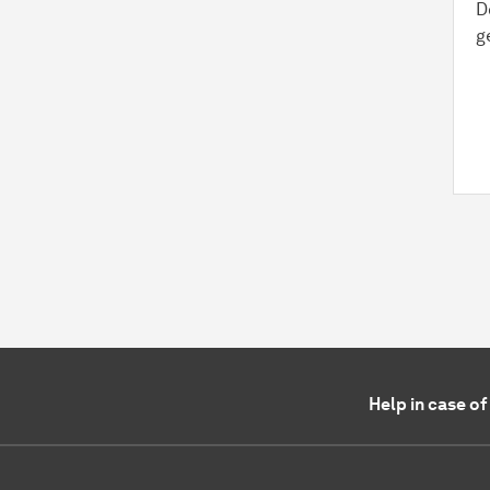
D
g
Help in case o