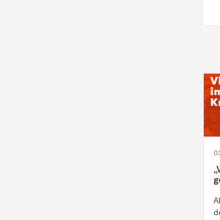
0
„
g
A
d