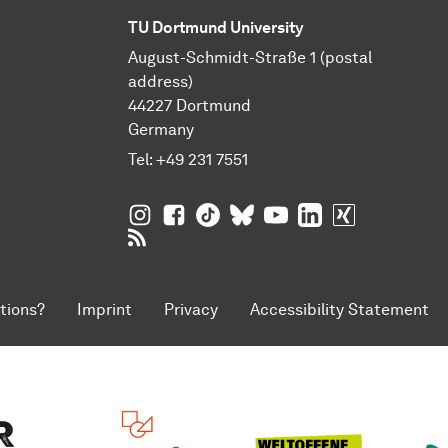
TU Dortmund University
August-Schmidt-Straße 1 (postal
address)
44227 Dortmund
Germany
Tel:
+49 231 7551
TU Dortmund University on Instagram
TU Dortmund University on Facebo
TU Dortmund University on Tik
TU Dortmund University o
TU Dortmund Universi
TU Dortmund Univ
TU Dortmund
RSS Feeds of TU Dortmund University
tions?
Imprint
Privacy
Accessibility Statement