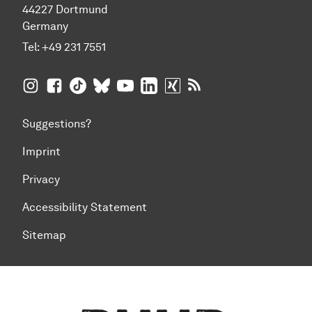
44227 Dortmund
Germany
Tel:
+49 231 7551
TU Dortmund University on Instagram
TU Dortmund University on Facebook
TU Dortmund University on TikTok
TU Dortmund University on BlueSky
TU Dortmund University on YouTub
TU Dortmund University on Li
TU Dortmund University 
RSS Feeds of TU Dor
Suggestions?
Imprint
Privacy
Accessibility Statement
Sitemap
To top of page