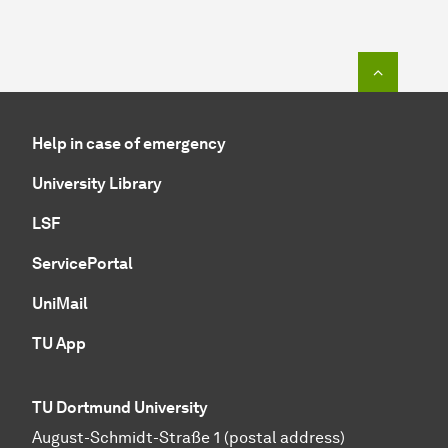
To top o
Help in case of emergency
University Library
LSF
ServicePortal
UniMail
TU App
TU Dortmund University
August-Schmidt-Straße 1 (postal address)