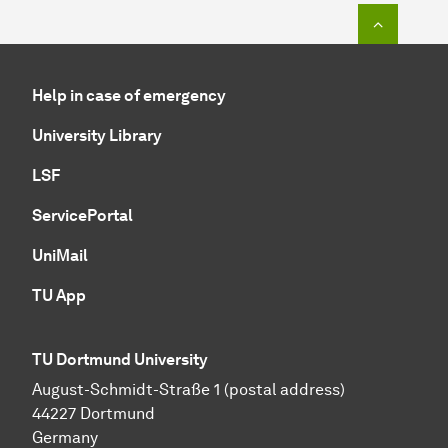
To top o
Help in case of emergency
University Library
LSF
ServicePortal
UniMail
TU App
TU Dortmund University
August-Schmidt-Straße 1 (postal address)
44227 Dortmund
Germany