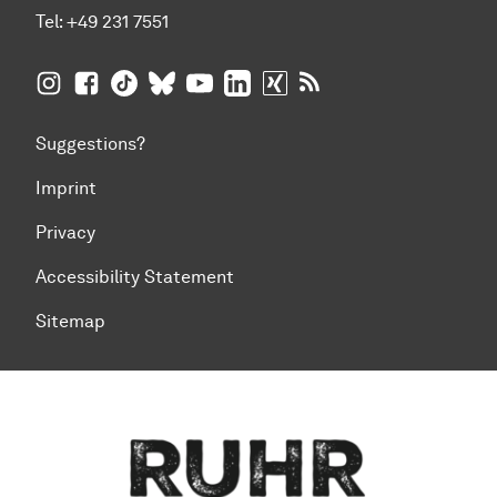
Tel:
+49 231 7551
TU Dortmund University on Instagram
TU Dortmund University on Facebook
TU Dortmund University on TikTok
TU Dortmund University on BlueSky
TU Dortmund University on YouTub
TU Dortmund University on Li
TU Dortmund University 
RSS Feeds of TU Dor
Suggestions?
Imprint
Privacy
Accessibility Statement
Sitemap
To top of page