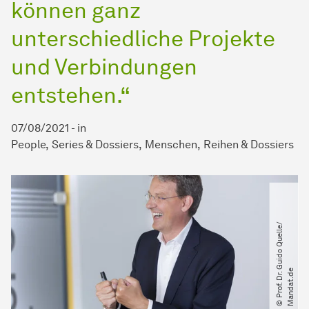
können ganz
unterschiedliche Projekte
und Verbindungen
entstehen.“
07/08/2021
-
in
People
Series & Dossiers
Menschen
Reihen & Dossiers
©
P
r
o
f.
D
r.
G
u
i
d
o
Q
u
e
l
l
e​
/​
M
a
n
d
a
t
.
d
e