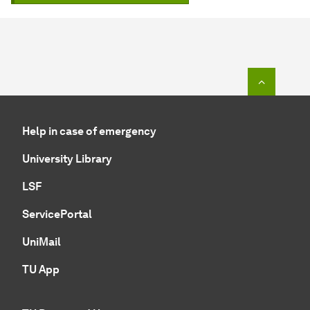
To top o
Help in case of emergency
University Library
LSF
ServicePortal
UniMail
TU App