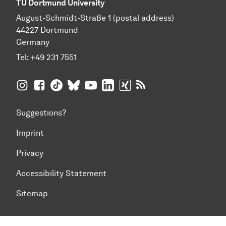
TU Dortmund University
August-Schmidt-Straße 1 (postal address)
44227 Dortmund
Germany
Tel:
+49 231 7551
TU Dortmund University on Instagram
TU Dortmund University on Facebook
TU Dortmund University on TikTok
TU Dortmund University on BlueSky
TU Dortmund University on YouTub
TU Dortmund University on Li
TU Dortmund University 
RSS Feeds of TU Dor
Suggestions?
Imprint
Privacy
Accessibility Statement
Sitemap
To top of page