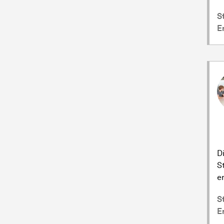
S
E
D
S
e
S
E