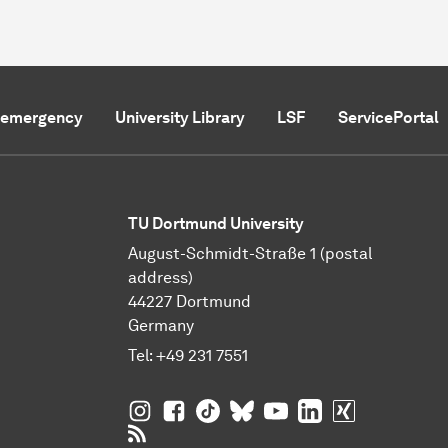
f emergency
University Library
LSF
ServicePortal
TU Dortmund University
August-Schmidt-Straße 1 (postal
address)
44227 Dortmund
Germany
Tel:
+49 231 7551
TU Dortmund University on Instagram
TU Dortmund University on Facebo
TU Dortmund University on Tik
TU Dortmund University o
TU Dortmund Universi
TU Dortmund Univ
TU Dortmund
RSS Feeds of TU Dortmund University