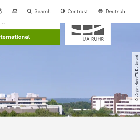
Search
Contrast
Deutsch
Member of
eer
nternational
© Jürgen Huhn​/​TU Dortmund