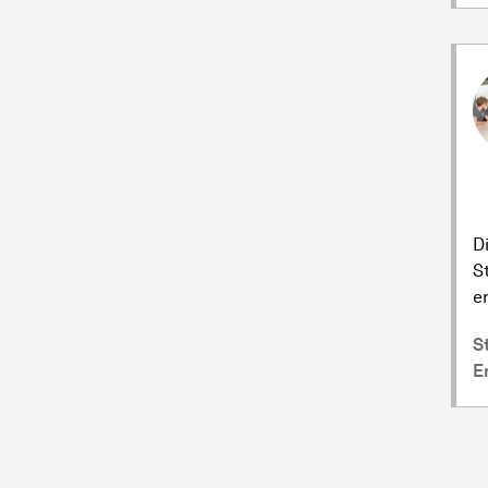
D
S
e
S
E