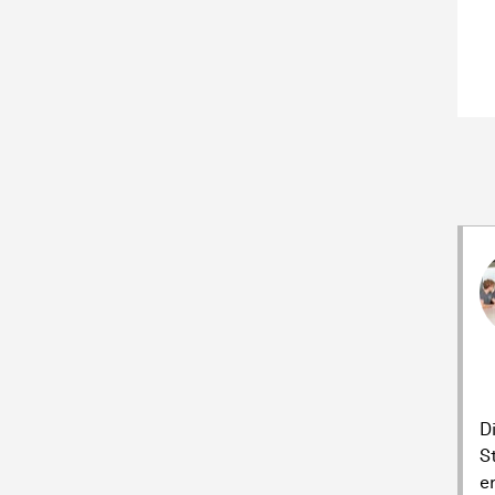
D
S
e