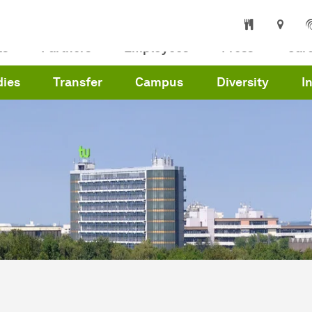
ts
Partners
Employees
Press
Car
dies
Transfer
Campus
Diversity
I
are here:
me