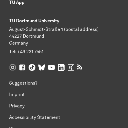
TU App
TU Dortmund University
August-Schmidt-Straße 1 (postal address)
44227 Dortmund
Germany
Tel:
+49 231 7551
TU Dortmund University on Instagram
TU Dortmund University on Facebook
TU Dortmund University on TikTok
TU Dortmund University on BlueSky
TU Dortmund University on YouTub
TU Dortmund University on Li
TU Dortmund University 
RSS Feeds of TU Dor
Suggestions?
Imprint
Privacy
Accessibility Statement