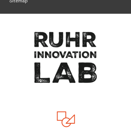
Sitemap
To top of page