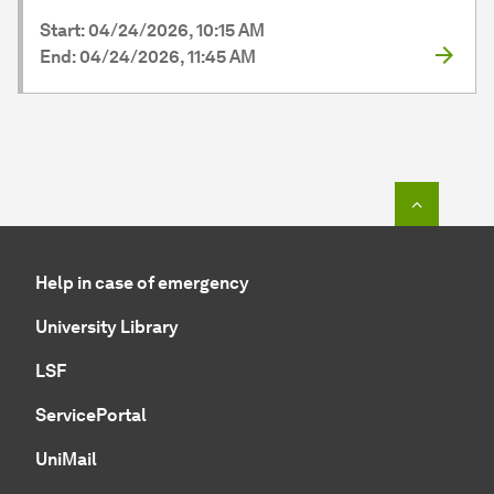
Start: 04/24/2026, 10:15 AM
End: 04/24/2026, 11:45 AM
To top o
Help in case of emergency
University Library
LSF
ServicePortal
UniMail