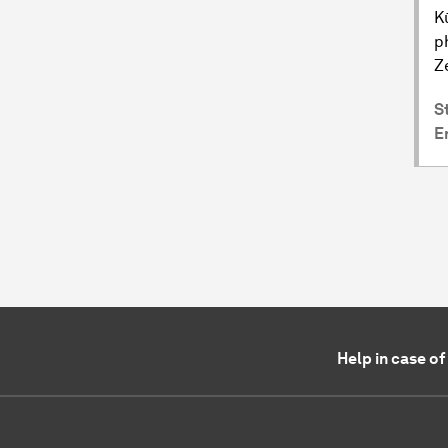
K
p
Z
S
E
Help in case o