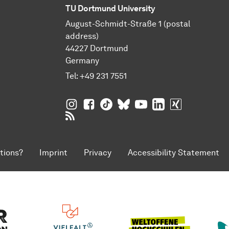
TU Dortmund University
August-Schmidt-Straße 1 (postal
address)
44227 Dortmund
Germany
Tel:
+49 231 7551
TU Dortmund University on Instagram
TU Dortmund University on Facebo
TU Dortmund University on Tik
TU Dortmund University o
TU Dortmund Universi
TU Dortmund Univ
TU Dortmund
RSS Feeds of TU Dortmund University
tions?
Imprint
Privacy
Accessibility Statement