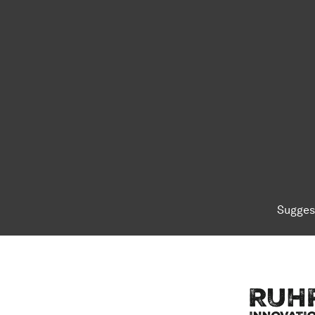
Sugges
To top of page