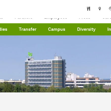
ts
Partners
Employees
Press
Car
dies
Transfer
Campus
Diversity
I
are here:
me