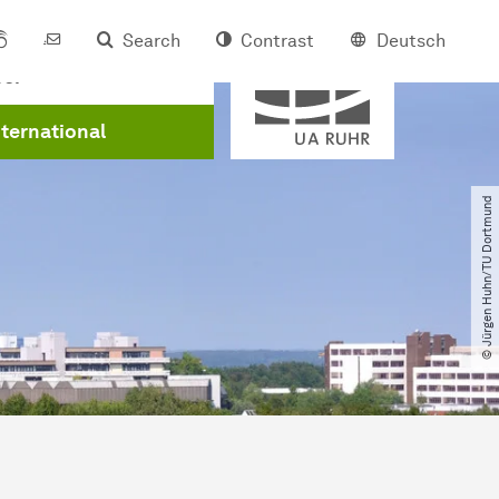
Search
Contrast
Deutsch
Member of
eer
nternational
© Jürgen Huhn​/​TU Dortmund