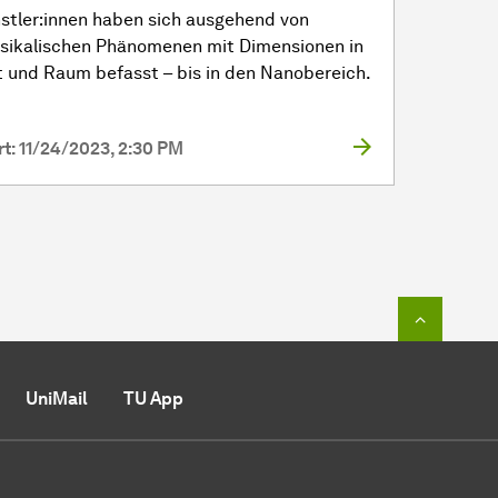
stler:innen haben sich ausgehend von
sikalischen Phänomenen mit Dimensionen in
t und Raum befasst – bis in den Nanobereich.
rt: 11/24/2023, 2:30 PM
To top o
UniMail
TU App