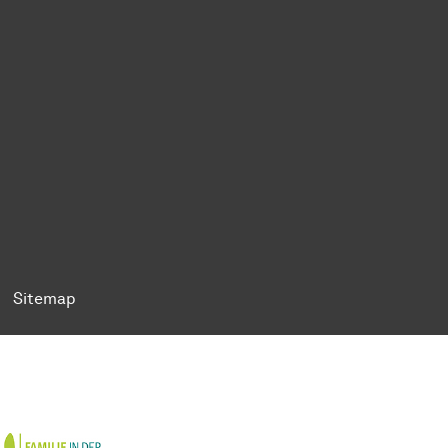
ok
Tok
n BlueSky
ty on YouTube
ersity on LinkedIn
 University on XING
Sitemap