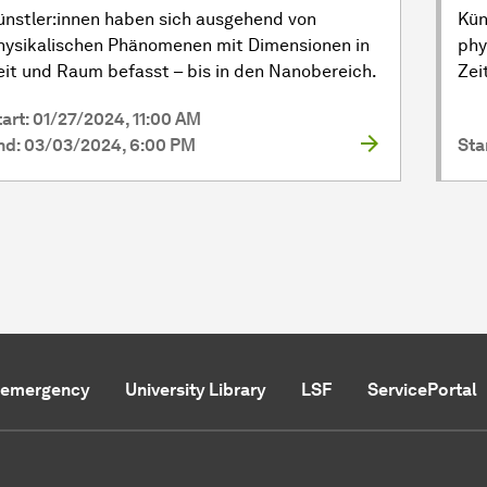
ünstler:innen haben sich ausgehend von
Kün
hysikalischen Phänomenen mit Dimensionen in
phy
eit und Raum befasst – bis in den Nanobereich.
Zei
tart: 01/27/2024, 11:00 AM
nd: 03/03/2024, 6:00 PM
Sta
f emergency
University Library
LSF
ServicePortal