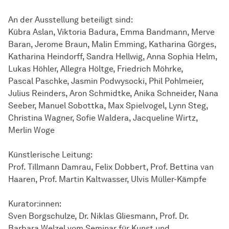
An der Ausstellung beteiligt sind:
Kübra Aslan, Viktoria Badura, Emma Bandmann, Merve
Baran, Jerome Braun, Malin Emming, Katharina Görges,
Katharina Heindorff, Sandra Hellwig, Anna Sophia Helm,
Lukas Höhler, Allegra Höltge, Friedrich Möhrke,
Pascal Paschke, Jasmin Podwysocki, Phil Pohlmeier,
Julius Reinders, Aron Schmidtke, Anika Schneider, Nana
Seeber, Manuel Sobottka, Max Spielvogel, Lynn Steg,
Christina Wagner, Sofie Waldera, Jacqueline Wirtz,
Merlin Woge
Künstlerische Leitung:
Prof. Tillmann Damrau, Felix Dobbert, Prof. Bettina van
Haaren, Prof. Martin Kaltwasser, Ulvis Müller-Kämpfe
Kurator:innen:
Sven Borgschulze, Dr. Niklas Gliesmann, Prof. Dr.
Barbara Welzel vom Seminar für Kunst und