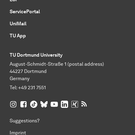
ServicePortal
UniMail
TU App
TU Dortmund University
August-Schmidt-Straße 1 (postal address)
44227 Dortmund
Germany
Tel:
+49 231 7551
TU Dortmund University on Instagram
TU Dortmund University on Facebook
TU Dortmund University on TikTok
TU Dortmund University on BlueSky
TU Dortmund University on YouTub
TU Dortmund University on Li
TU Dortmund University 
RSS Feeds of TU Dor
Suggestions?
Imprint