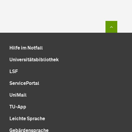
Zum Sei
Hilfe im Notfall
Universitätsbibliothek
LSF
ServicePortal
UniMail
TU-App
Leichte Sprache
Gebärdensprache