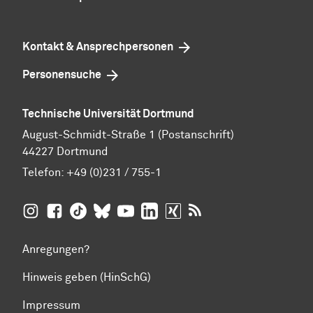
Kontakt & Ansprechpersonen
Personensuche
Technische Universität Dortmund
August-Schmidt-Straße 1 (Postanschrift)
44227 Dortmund
Telefon:
+49 (0)231 / 755-1
TU Dortmund auf
TU Dortmund auf Facebook
TU Dortmund auf TikTok
TU Dortmund auf BlueSky
Insta­gram
TU Dortmund auf YouTube
TU Dortmund auf LinkedIn
TU Dortmund auf XING
RSS-Feeds der TU D
Anregungen?
Hinweis geben (HinSchG)
Impressum